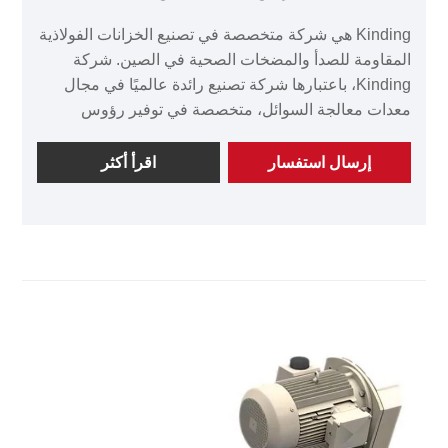
Kinding هي شركة متخصصة في تصنيع الخزانات الفولاذية
المقاومة للصدأ والمضخات الصحية في الصين. شركة
Kinding، باعتبارها شركة تصنيع رائدة عالميًا في مجال
معدات معالجة السوائل، متخصصة في توفير رؤوس
المضخات الفصية ذات الجودة الصحية والتي تتوافق مع
معايير النظافة الدولية. سواء في صناعات الأغذية
إرسال استفسار
اقرأ أكثر
والمشروبات أو الأدوية أو مستحضرات التجميل أو
التكنولوجيا الحيوية، يمكن لرأس مضخة الفص الصحية من
Kinding تلبية متطلبات النظافة الأكثر صرامة، مما يضمن
أن تكون عملية الإنتاج الخاصة بك فعالة وآمنة. استشر الآن
للحصول على عرض أسعار من Lobe Pump Head!