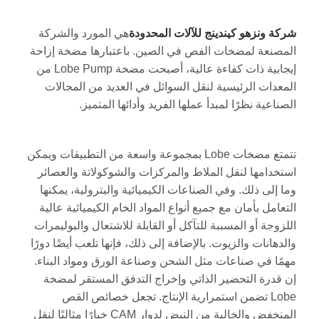
شركة ونزهو كيندينج للآلات المحدودة
هي المورد والشركة
المصنعة لمضخات الفص في الصين. باعتبارها مضخة إزاحة
إيجابية ذات كفاءة عالية، أصبحت مضخة Lobe Pump من
المعدات الرئيسية لنقل السوائل في العديد من المجالات
الصناعية نظرًا لمبدأ عملها الفريد وأدائها المتميز.
تتمتع مضخات Lobe بمجموعة واسعة من التطبيقات ويمكن
استخدامها لنقل الملاط والمركزات والشوكولاتة والعصائر
وما إلى ذلك. وفي الصناعات الكيميائية والبترولية، يمكنها
التعامل بأمان مع جميع أنواع المواد الخام الكيميائية عالية
اللزوجة أو المسببة للتآكل أو القابلة للاشتعال والبوليمرات
والدهانات والزيوت. بالإضافة إلى ذلك، فإنها تلعب أيضًا دورًا
مهمًا في صناعات مثل الشحن وصناعة الورق ومواد البناء.
إن قدرة التحضير الذاتي وإخراج التدفق المستقر لمضخة
Lobe تضمن استمرارية الإنتاج. تجعل خصائص القص
المنخفض والخالية من النبض لدوار CAM خيارًا مثاليًا لنقل