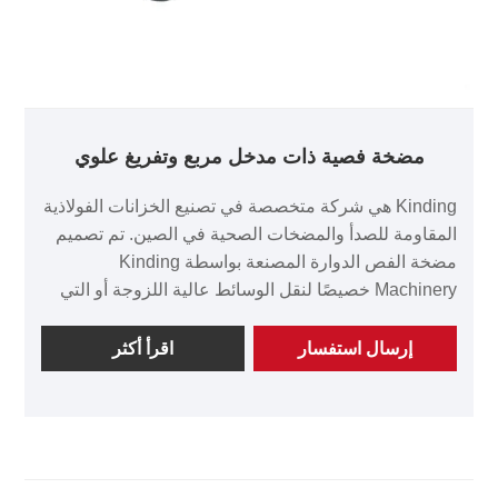
مضخة فصية ذات مدخل مربع وتفريغ علوي
Kinding هي شركة متخصصة في تصنيع الخزانات الفولاذية
المقاومة للصدأ والمضخات الصحية في الصين. تم تصميم
مضخة الفص الدوارة المصنعة بواسطة Kinding
Machinery خصيصًا لنقل الوسائط عالية اللزوجة أو التي
تحتوي على جزيئات صلبة في صناعات مثل الأغذية
ومستحضرات التجميل والأدوية والمواد الكيميائية اليومية.
إرسال استفسار
اقرأ أكثر
تدعم المضخة الفصية ذات المدخل العلوي والتفريغ العلوي
المصنوعة بالكامل من الفولاذ المقاوم للصدأ والمصنوعة
بواسطة Kinding، والتي تتوافق مع معايير 3A/ EHEDG،
التخصيص لمواجهة التحديات التي تواجهك المتمثلة في
انخفاض كفاءة النقل أو حساسية القص أو التنظيف غير