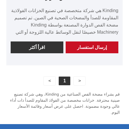
Kinding هي شركة متخصصة في تصنيع الخزانات الفولاذية
المقاومة للصدأ والمضخات الصحية في الصين. تم تصميم
مضخة الفص الدوارة المصنعة بواسطة Kinding
Machinery خصيصًا لنقل الوسائط عالية اللزوجة أو التي
تحتوي على جزيئات صلبة في صناعات مثل الأغذية
ومستحضرات التجميل والأدوية والمواد الكيميائية اليومية.
إرسال استفسار
اقرأ أكثر
بالمقارنة مع مضخات الطرد المركزي الصحية، فهي تتميز
بمزايا مثل القدرة القوية على التحضير الذاتي، والتدفق
الذي يمكن التحكم فيه، وتلف القص المنخفض والقدرة
على التكيف مع اللزوجة العالية. استشر الآن للحصول على
>
1
<
عرض أسعار مضخة الفص الدوارة!
قم بشراء مضخة الفص الصناعية من Kinding، وهي شركة تصنيع
صينية محترفة. خزانات مخصصة من الفولاذ المقاوم للصدأ ذات أداء
عالي وجودة مضمونة. احصل على عرض أسعار وقائمة الأسعار
اليوم.