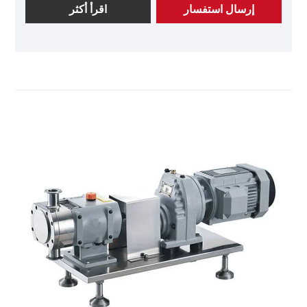
من معدات المضخة التي تجمع بين وظائف التسخين/التبريد
إرسال استفسار
اقرأ أكثر
للمضخة الدوارة والسترة. يكمن تصميمها الأساسي في
تحقيق التحكم في درجة حرارة الوسط داخل جسم
المضخة من خلال هيكل الغلاف الخارجي، وفي نفس
الوقت، يستخدم مبدأ النقل الحجمي للمضخة الدوارة
لإكمال النقل المستقر للوسط. يستخدم هذا النوع من
المعدات على نطاق واسع في السيناريوهات الصناعية التي
تتطلب تنظيم درجة الحرارة والنقل الدقيق في وقت واحد،
كما هو الحال في مجالات الهندسة الكيميائية، والأغذية،
والأدوية، وحماية البيئة، وما إلى ذلك. استشر الآن للحصول
على الحل والاقتباس لمضخة الفص المغلف!