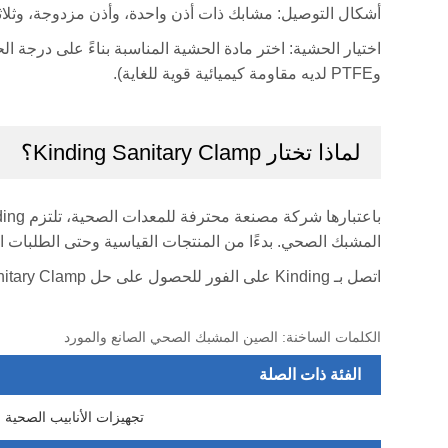
أشكال التوصيل: مشابك ذات أذن واحدة، وأذن مزدوجة، وثلاثي
وPTFE لديه مقاومة كيميائية قوية للغاية).
لماذا تختار Kinding Sanitary Clamp؟
المشبك الصحي. بدءًا من المنتجات القياسية وحتى الطلبات 
اتصل بـ Kinding على الفور للحصول على حل Sanitary Clamp المصمم خصيصًا وعرض أسعار تنافسي لك.
الكلمات الساخنة: الصين المشبك الصحي الصانع والمورد
الفئة ذات الصلة
تجهيزات الأنابيب الصحية