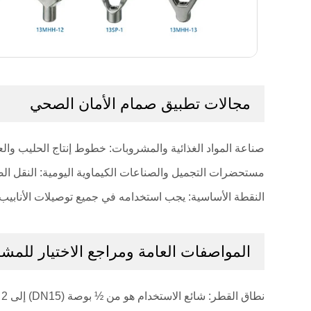
مجالات تطبيق صمام الأمان الصحي
صناعة المواد الغذائية والمشروبات: خطوط إنتاج الحليب والع
مستحضرات التجميل والصناعات الكيماوية اليومية: النقل الصحي
النقطة الأساسية: يجب استخدامه في جميع توصيلات الأنابيب التي تتطلب CIP (تنظيف موضعي) منتظم أ
المواصفات العامة ومراجع الاختيار للمش
نطاق القطر: شائع الاستخدام هو من ½ بوصة (DN15) إلى 2 بوصة (DN50). تتطلب الأقطار الأكبر تصميمًا خاصًا.