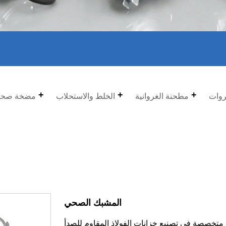
روات
مطحنة الغروانية
الخلط والاستحلاب
مضخة صحي
المشبك الصحي
ركة Wenzhou Kinding Machinery Co., Ltd. متخصصة في تصنيع خزانات الفولاذ المقاوم للصدأ