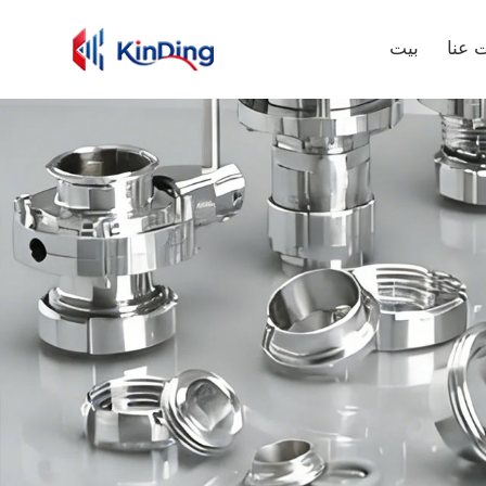
 عنا
بيت