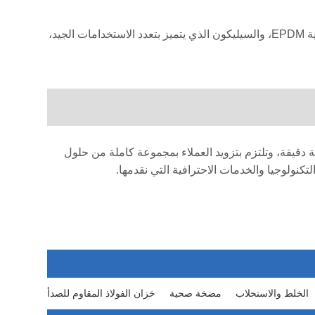
اختيار الحشية: اختر مادة الحشية المناسبة بناءً على درجة الحرارة المتوسطة والتوافق الكيميائي (مثل مقاومة درجات الحرارة العالية EPDM، والسيليكون الذي يتميز بتعدد الاستخدامات الجيد،
دم مواد عالية الجودة وحرفية دقيقة، وتلتزم بتزويد العملاء بمجموعة كاملة من حلول
ولوجيا والخدمات الاحترافية التي نقدمها.
الخلط والاستحلاب
مضخة صحية
خزان الفولاذ المقاوم للصدأ