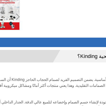
Kin؟
في خط الإنتاج المعقم
لصمامات التقليدية. وهذا يعني منتجات أكثر أمانًا ومشاكل ميكروبية أق
استخدام الفولاذ المقاوم للصدأ 316L عالي الجودة لإنشاء جسم الصمام وإخضاعه لتلميع عالي الدقة