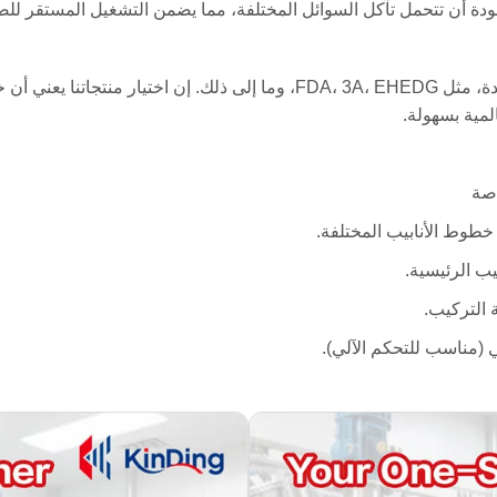
لجودة أن تتحمل تآكل السوائل المختلفة، مما يضمن التشغيل المستقر لل
تلتزم صمامات Kinding بشكل صارم بالمعايير الدولية السائدة، مثل FDA، 3A، EHEDG
مية بسهولة.
اصة
 خطوط الأنابيب المختلفة.
التركيب.
ي (مناسب للتحكم الآلي).