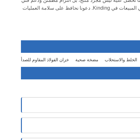
حاجز الصحي عالي الجودة بمثابة حجر الزاوية الأمني ​​الذي لا غنى عنه لمصنعك الذكي. باختيارك Kinding، فإن ما تحصل عليه ليس مجرد منتج، بل التزام مطمئن ودعم فني
شامل. إذا كنت تخطط لخط إنتاج جديد أو تخطط لترقية وشراء معدات السلامة الموجودة، فإننا ندعوك بشدة للاتصال بفريق مهندسي المبيعات في Kinding. دعونا نحافظ على سلامة العمليات
الخلط والاستحلاب
مضخة صحية
خزان الفولاذ المقاوم للصدأ