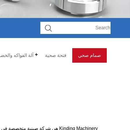
صمام صحي
فتحة صحية
آلة الفواكه والخض
Kinding Machinery هي شركة صينية متخص