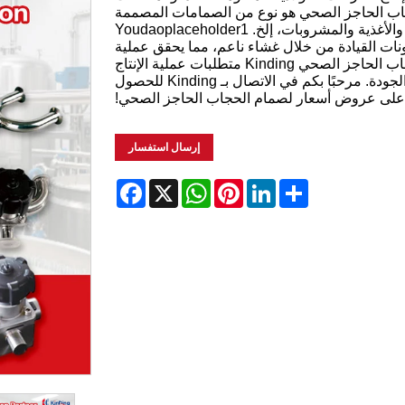
 Youdaoplaceholder0 صمام الحجاب الحاجز الصحي هو نوع من الصمامات المصممة
خصيصًا للتحكم في السوائل المعقمة في صناعات الأدوية والأغذية والمشروبات، إلخ. Youdaoplaceholder1
 القيادة من خلال غشاء ناعم، مما يحقق عملية
خالية من التلوث للوسيط تشغيل وإيقاف. يلبي صمام الحجاب الحاجز الصحي Kinding متطلبات عملية الإنتاج
الصارمة ويعتبر خيارًا مثاليًا لأنظمة معالجة السوائل عالية الجودة. مرحبًا بكم في الاتصال بـ Kinding للحصول
لى عروض أسعار لصمام الحجاب الحاجز الصحي!
إرسال استفسار
Facebook
WhatsApp
X
Pinterest
LinkedIn
Share