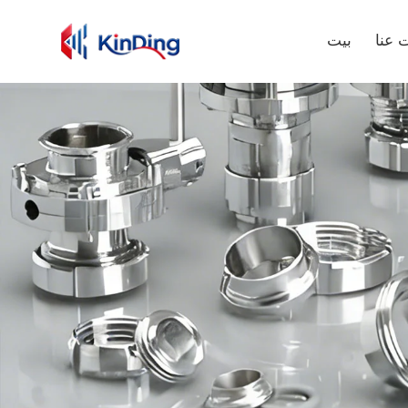
 عنا
بيت