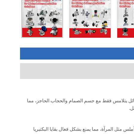
، تعتبر نظافة الصمامات هي النقطة الأساسية. يضمن التصميم الفريد لصمام الحجاب الحاجز Kinding أن السائل يتلامس فقط مع جسم الصمام والحجاب الحاجز، مما
ل.
. الجدار الداخلي أملس مثل المرآة، مما يمنع بشكل فعال بقايا البكتيريا